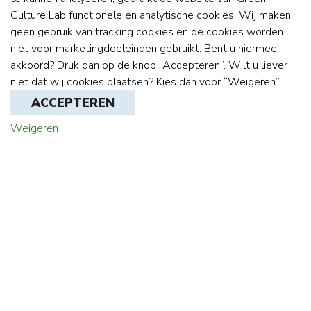
Culture Lab functionele en analytische cookies. Wij maken
geen gebruik van tracking cookies en de cookies worden
niet voor marketingdoeleinden gebruikt. Bent u hiermee
akkoord? Druk dan op de knop “Accepteren”. Wilt u liever
niet dat wij cookies plaatsen? Kies dan voor “Weigeren”.
ACCEPTEREN
Weigeren
10 random feiten over Walter
Woonde 3 maanden op Groenland, zag het noorderlicht
en verloor zijn hart. Aan het arctisch gebied.
Bouwde een vlot en voer over de Franse Loire en de