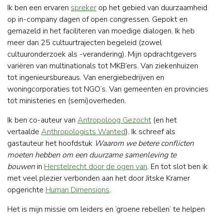
Ik ben een ervaren
spreker
op het gebied van duurzaamheid
op in-company dagen of open congressen. Gepokt en
gemazeld in het faciliteren van moedige dialogen. Ik heb
meer dan 25 cultuurtrajecten begeleid (zowel
cultuuronderzoek als -verandering). Mijn opdrachtgevers
variëren van multinationals tot MKB’ers. Van ziekenhuizen
tot ingenieursbureaus. Van energiebedrijven en
woningcorporaties tot NGO’s. Van gemeenten en provincies
tot ministeries en (semi)overheden.
Ik ben co-auteur van
Antropoloog Gezocht
(en het
vertaalde
Anthropologists Wanted
). Ik schreef als
gastauteur het hoofdstuk
Waarom we betere conflicten
moeten hebben om een duurzame samenleving te
bouwen
in
Herstelrecht door de ogen van
. En tot slot ben ik
met veel plezier verbonden aan het door Jitske Kramer
opgerichte
Human Dimensions
.
Het is mijn missie om leiders en ‘groene rebellen’ te helpen