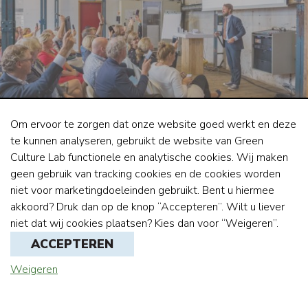
Om ervoor te zorgen dat onze website goed werkt en deze
te kunnen analyseren, gebruikt de website van Green
Culture Lab functionele en analytische cookies. Wij maken
geen gebruik van tracking cookies en de cookies worden
niet voor marketingdoeleinden gebruikt. Bent u hiermee
Cultuurverandering binnen een
akkoord? Druk dan op de knop “Accepteren”. Wilt u liever
organisatie
niet dat wij cookies plaatsen? Kies dan voor “Weigeren”.
ACCEPTEREN
Mensen doen namelijk niet zomaar iets. Gedrag heeft altijd
Weigeren
een lokale oorsprong en is gebaseerd op oplossingen die
ooit hun nut hadden. Antropologen zoeken naar
terugkerende patronen in de organisatie die verklaren