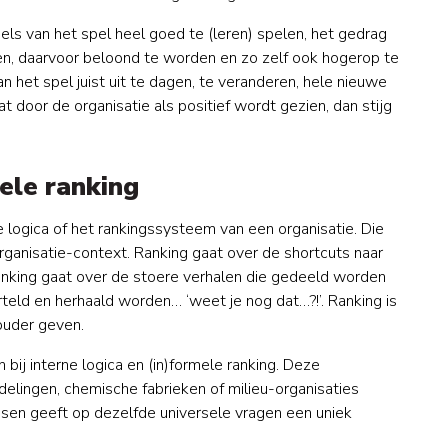
gels van het spel heel goed te (leren) spelen, het gedrag
n, daarvoor beloond te worden en zo zelf ook hogerop te
n het spel juist uit te dagen, te veranderen, hele nieuwe
wat door de organisatie als positief wordt gezien, dan stijg
ele ranking
e logica of het rankingssysteem van een organisatie. Die
 organisatie-context. Ranking gaat over de shortcuts naar
Ranking gaat over de stoere verhalen die gedeeld worden
erteld en herhaald worden… ‘weet je nog dat…?!’. Ranking is
houder geven.
bij interne logica en (in)formele ranking. Deze
fdelingen, chemische fabrieken of milieu-organisaties
en geeft op dezelfde universele vragen een uniek