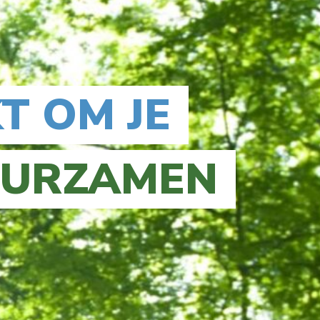
T OM JE
UURZAMEN