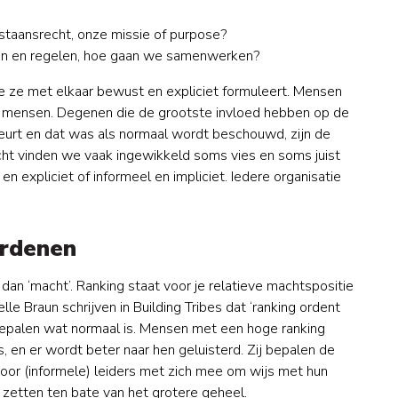
staansrecht, onze missie of purpose?
en en regelen, hoe gaan we samenwerken?
e ze met elkaar bewust en expliciet formuleert. Mensen
k mensen. Degenen die de grootste invloed hebben op de
urt en dat was als normaal wordt beschouwd, zijn de
cht vinden we vaak ingewikkeld soms vies en soms juist
 en expliciet of informeel en impliciet. Iedere organisatie
ordenen
dan ‘macht’. Ranking staat voor je relatieve machtspositie
lle Braun schrijven in Building Tribes dat ‘ranking ordent
epalen wat normaal is. Mensen met een hoge ranking
 en er wordt beter naar hen geluisterd. Zij bepalen de
oor (informele) leiders met zich mee om wijs met hun
 zetten ten bate van het grotere geheel.