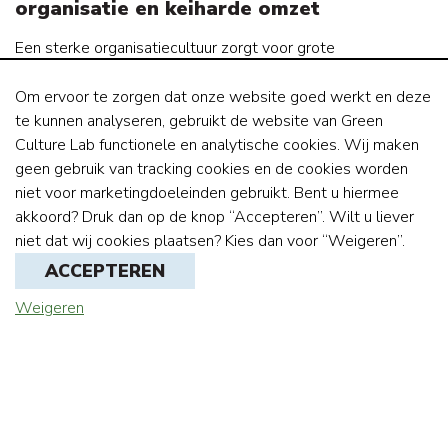
organisatie en keiharde omzet
Een sterke organisatiecultuur zorgt voor grote
betrokkenheid van je medewerkers bij je bedrijf en merk, en
maakt dat ze bijna vanzelfsprekend die extra mile lopen.
Om ervoor te zorgen dat onze website goed werkt en deze
Zonder uitlijning van cultuur en bedrijfsstrategie is het
te kunnen analyseren, gebruikt de website van Green
branden en marketen van je merk erg moeilijk, terwijl vanuit
Culture Lab functionele en analytische cookies. Wij maken
een sterke organisatiecultuur de branding haast vanzelf lijkt
geen gebruik van tracking cookies en de cookies worden
te gaan.
niet voor marketingdoeleinden gebruikt. Bent u hiermee
akkoord? Druk dan op de knop “Accepteren”. Wilt u liever
Een organisatiecultuur die past bij de visie, missie en
niet dat wij cookies plaatsen? Kies dan voor “Weigeren”.
strategie van een organisatie maakt ambassadeurs van
ACCEPTEREN
klanten, van medewerkers en van leveranciers, en verbindt
hen tot een tribe of community. Het zorgt voor klanten die je
Weigeren
product of dienst móeten hebben omdat het bij hun lifestyle
hoort en bij leveranciers en medewerkers die trots zijn dat
ze voor je bedrijf werken of daaraan leveren.
Als je een bedrijf wilt bouwen met duurzaamheid in het
DNA, start dan bij je organisatiecultuur. Stop met het