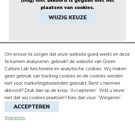
(nog) niet akkoord is gegaan met het
plaatsen van cookies.
WIJZIG KEUZE
Meer video’s van Green Culture Lab zijn
hier
te vinden,
Om ervoor te zorgen dat onze website goed werkt en deze
of direct via ons YouTube kanaal:
/ @greenculturelab
te kunnen analyseren, gebruikt de website van Green
Culture Lab functionele en analytische cookies. Wij maken
geen gebruik van tracking cookies en de cookies worden
niet voor marketingdoeleinden gebruikt. Bent u hiermee
akkoord? Druk dan op de knop “Accepteren”. Wilt u liever
GREEN CULTURE LAB
niet dat wij cookies plaatsen? Kies dan voor “Weigeren”.
ACCEPTEREN
+31(0)6 1979 2849
Weigeren
info@greenculturelab.com