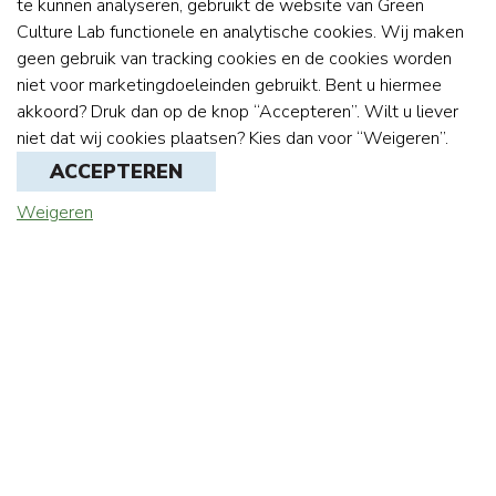
te kunnen analyseren, gebruikt de website van Green
Culture Lab functionele en analytische cookies. Wij maken
geen gebruik van tracking cookies en de cookies worden
niet voor marketingdoeleinden gebruikt. Bent u hiermee
akkoord? Druk dan op de knop “Accepteren”. Wilt u liever
niet dat wij cookies plaatsen? Kies dan voor “Weigeren”.
ACCEPTEREN
Weigeren
GREEN CULTURE LAB
+31(0)6 1979 2849
info@greenculturelab.com
VOLG ONS OP LINKEDIN